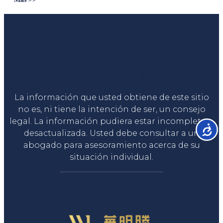
Liga Legal®
La información que usted obtiene de este sitio
no es, ni tiene la intención de ser, un consejo
legal. La información pudiera estar incompleta o
Accesib
desactualizada. Usted debe consultar a un
abogado para asesoramiento acerca de su
situación individual.