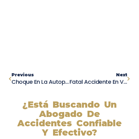
Previous
Next
Choque En La Autopista 101: Un Fallecido Y Arresto Por Sospecha De DUI
Fatal Accidente En Vallejo: Hyundai Y Infiniti Chocan En Solano Avenue
¿Está Buscando Un
Abogado De
Accidentes Confiable
Y Efectivo?