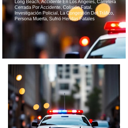
Long Beach
,
Accidente En Los Angeles
,
Carretera
Cerrada Por Accidente
,
Colisión Fatal
,
Investigación Policial
,
La Congestión Del Tráfico
,
Persona Muerta
,
Sufrió Heridas Fatales