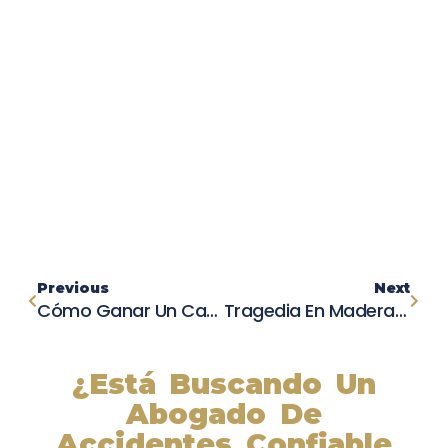
Previous
Next
Cómo Ganar Un Caso De Accidente Automovilístico: Recursos Legales Si Tuviste Un Accidente De Auto
Tragedia En Madera County: Niña De 11 Años Muere En Colisión De Tres Vehículos
¿Está Buscando Un
Abogado De
Accidentes Confiable