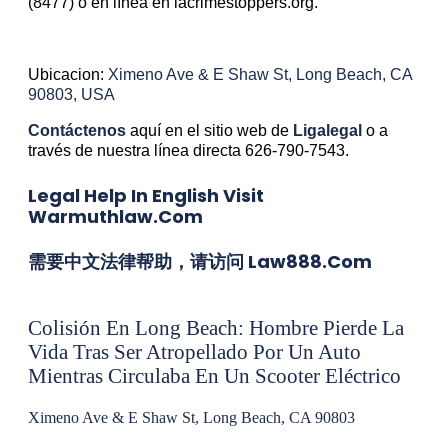
(8477) o en línea en lacrimestoppers.org.
Ubicacion:
Ximeno Ave & E Shaw St, Long Beach, CA
90803, USA
Contáctenos
aquí en el sitio web de
Ligalegal
o a
través de nuestra línea directa 626-790-7543.
Legal Help In English Visit
Warmuthlaw.com
需要中文法律帮助，请访问 Law888.com
Colisión En Long Beach: Hombre Pierde La
Vida Tras Ser Atropellado Por Un Auto
Mientras Circulaba En Un Scooter Eléctrico
Ximeno Ave & E Shaw St, Long Beach, CA 90803