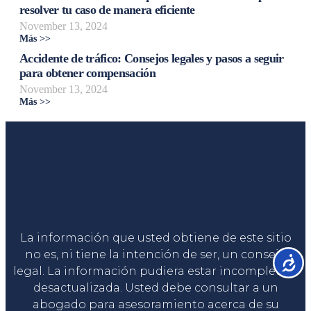
resolver tu caso de manera eficiente
November 13, 2024
Más >>
Accidente de tráfico: Consejos legales y pasos a seguir
para obtener compensación
November 13, 2024
Más >>
Liga Legal®
La información que usted obtiene de este sitio
no es, ni tiene la intención de ser, un consejo
Accesib
legal. La información pudiera estar incompleta o
desactualizada. Usted debe consultar a un
abogado para asesoramiento acerca de su