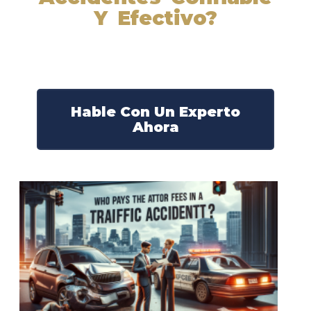
Y Efectivo?
Nuestros abogados experimentados lucharán por sus
derechos y obtendrán la compensación que se merece.
¡Actúe ahora y obtenga la justicia que necesita!
¡Marque nuestro número ahora!
Hable Con Un Experto
Ahora