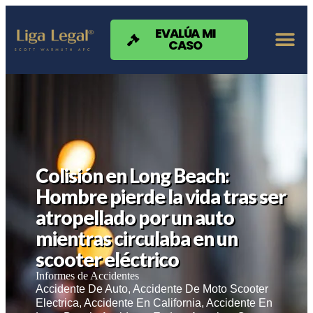
Nota:
este
sitio
EVALÚA MI
CASO
web
incluye
un
sistema
de
accesibilidad.
Colisión en Long Beach:
Hombre pierde la vida tras ser
atropellado por un auto
mientras circulaba en un
scooter eléctrico
Informes de Accidentes
Accidente De Auto
,
Accidente De Moto Scooter
Electrica
,
Accidente En California
,
Accidente En