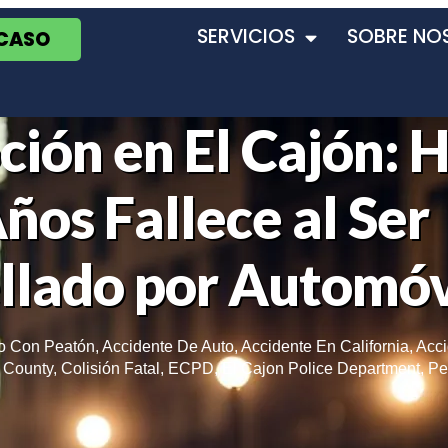
SERVICIOS
SOBRE NO
 CASO
ión en El Cajón: 
ños Fallece al Ser
llado por Automóv
co Con Peatón
,
Accidente De Auto
,
Accidente En California
,
Acci
 County
,
Colisión Fatal
,
ECPD
,
El Cajon Police Department
,
Pe