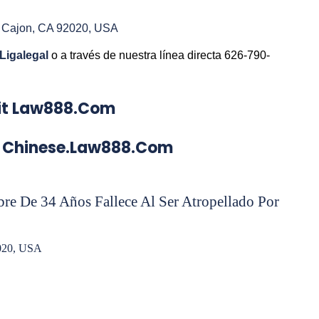
.
l Cajon, CA 92020, USA
Ligalegal
o a través de nuestra línea directa 626-790-
isit Law888.com
nese.law888.com
e De 34 Años Fallece Al Ser Atropellado Por
2020, USA