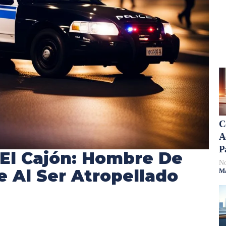
C
A
P
El Cajón: Hombre De
No
e Al Ser Atropellado
Má