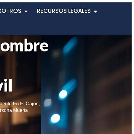
SOTROS
RECURSOS LEGALES
Hombre
il
dente En El Cajon
,
rsona Muerta