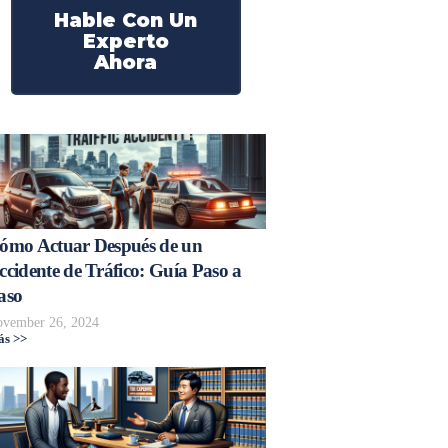
Hable Con Un
Experto
Ahora
ómo Actuar Después de un
ccidente de Tráfico: Guía Paso a
aso
vember 26, 2024
s >>