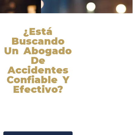
¿Está
Buscando
Un Abogado
De
Accidentes
Confiable Y
Efectivo?
Nuestros abogados experimentados
lucharán por sus derechos y
obtendrán la compensación que se
merece. ¡Actúe ahora y obtenga la
justicia que necesita! ¡Marque
nuestro número ahora!