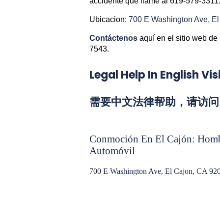
accidente que llame al 619-579-3311
Ubicacion:
700 E Washington Ave, E
Contáctenos
aquí en el sitio web de
7543.
Legal Help In English V
需要中文法律帮助，请访问 Chi
Conmoción En El Cajón: Hombr
Automóvil
700 E Washington Ave, El Cajon, CA 9