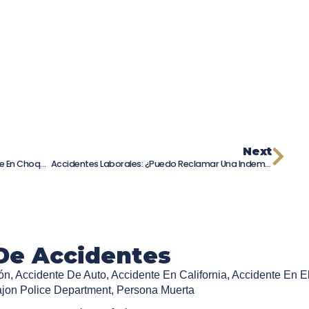
Next
Accidente En City Heights: Persona Fallece En Choque En La I-15
Accidentes Laborales: ¿puedo Reclamar Una Indemnización?
De Accidentes
ón
,
Accidente De Auto
,
Accidente En California
,
Accidente En E
ajon Police Department
,
Persona Muerta