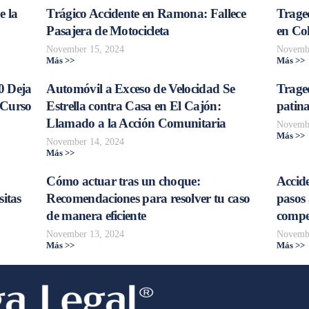
e la
Trágico Accidente en Ramona: Fallece
Traged
Pasajera de Motocicleta
en Col
November 15, 2024
Novembe
Más >>
Más >>
0 Deja
Automóvil a Exceso de Velocidad Se
Trage
 Curso
Estrella contra Casa en El Cajón:
patina
Llamado a la Acción Comunitaria
Novembe
Más >>
November 14, 2024
Más >>
Cómo actuar tras un choque:
Accide
sitas
Recomendaciones para resolver tu caso
pasos 
de manera eficiente
compe
November 13, 2024
Novembe
Más >>
Más >>