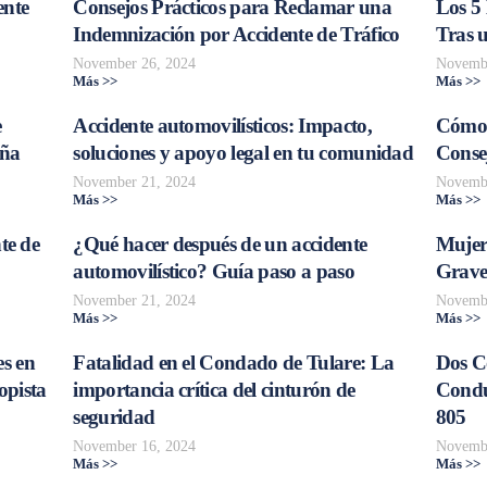
ente
Consejos Prácticos para Reclamar una
Los 5
Indemnización por Accidente de Tráfico
Tras 
November 26, 2024
Novembe
Más >>
Más >>
e
Accidente automovilísticos: Impacto,
Cómo 
aña
soluciones y apoyo legal en tu comunidad
Consej
November 21, 2024
Novembe
Más >>
Más >>
te de
¿Qué hacer después de un accidente
Mujer
automovilístico? Guía paso a paso
Grave
November 21, 2024
Novembe
Más >>
Más >>
s en
Fatalidad en el Condado de Tulare: La
Dos C
opista
importancia crítica del cinturón de
Conduc
seguridad
805
November 16, 2024
Novembe
Más >>
Más >>