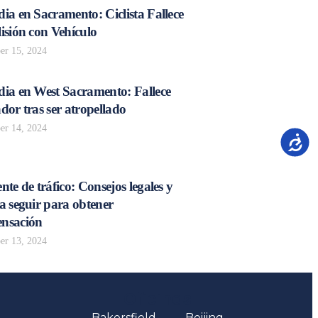
ia en Sacramento: Ciclista Fallece
isión con Vehículo
r 15, 2024
dia en West Sacramento: Fallece
dor tras ser atropellado
r 14, 2024
Accesib
nte de tráfico: Consejos legales y
a seguir para obtener
nsación
r 13, 2024
Oficinas
Bakersfield
Beijing