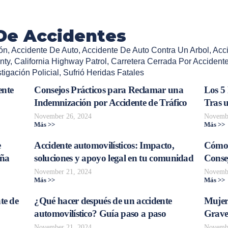
De Accidentes
ón
,
Accidente De Auto
,
Accidente De Auto Contra Un Arbol
,
Acci
nty
,
California Highway Patrol
,
Carretera Cerrada Por Accident
tigación Policial
,
Sufrió Heridas Fatales
ente
Consejos Prácticos para Reclamar una
Los 5
Indemnización por Accidente de Tráfico
Tras 
November 26, 2024
Novembe
Más >>
Más >>
e
Accidente automovilísticos: Impacto,
Cómo 
aña
soluciones y apoyo legal en tu comunidad
Consej
November 21, 2024
Novembe
Más >>
Más >>
te de
¿Qué hacer después de un accidente
Mujer
automovilístico? Guía paso a paso
Grave
November 21, 2024
Novembe