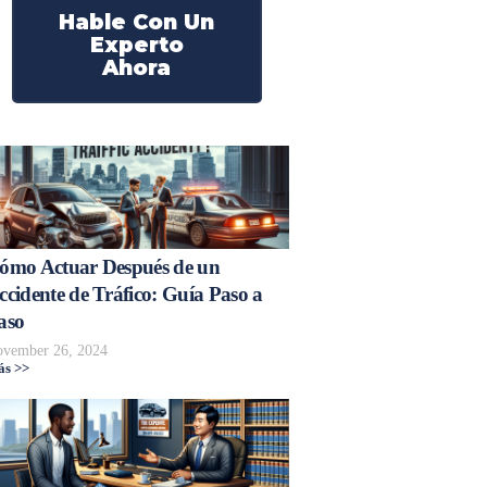
Hable Con Un
Experto
Ahora
ómo Actuar Después de un
ccidente de Tráfico: Guía Paso a
aso
vember 26, 2024
s >>