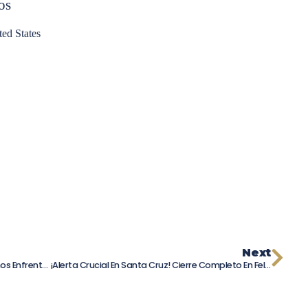
os
ted States
Next
Accidente En Yosemite: Hombre De 28 Años Enfrenta Hasta Cinco Años De Prisión Por Incidente En El Parque Nacional
¡Alerta Crucial En Santa Cruz! Cierre Completo En Felton Empire Tras Accidente Vial