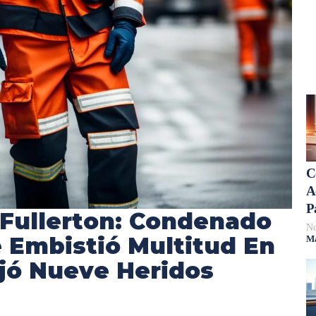
C
A
P
Fullerton: Condenado
No
 Embistió Multitud En
Má
ejó Nueve Heridos