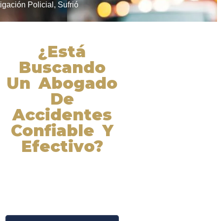
igación Policial
,
Sufrió
¿Está
Buscando
Un Abogado
De
Accidentes
Confiable Y
Efectivo?
Nuestros abogados experimentados
lucharán por sus derechos y
obtendrán la compensación que se
merece. ¡Actúe ahora y obtenga la
justicia que necesita! ¡Marque
nuestro número ahora!