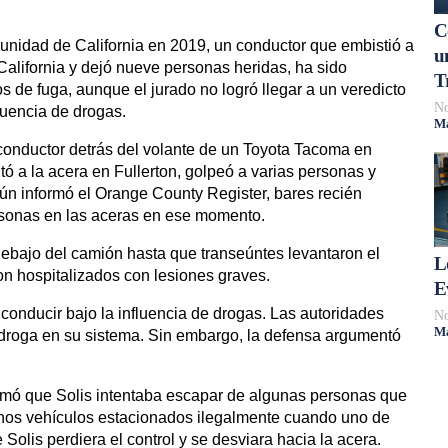
C
nidad de California en 2019, un conductor que embistió a
u
California y dejó nueve personas heridas, ha sido
T
s de fuga, aunque el jurado no logró llegar a un veredicto
No
luencia de drogas.
Má
 conductor detrás del volante de un Toyota Tacoma en
ó a la acera en Fullerton, golpeó a varias personas y
n informó el Orange County Register, bares recién
rsonas en las aceras en ese momento.
ebajo del camión hasta que transeúntes levantaron el
L
ron hospitalizados con lesiones graves.
E
conducir bajo la influencia de drogas. Las autoridades
No
Má
 droga en su sistema. Sin embargo, la defensa argumentó
rmó que Solis intentaba escapar de algunas personas que
unos vehículos estacionados ilegalmente cuando uno de
Solis perdiera el control y se desviara hacia la acera.