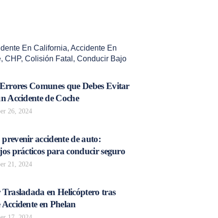
dente En California
,
Accidente En
e
,
CHP
,
Colisión Fatal
,
Conducir Bajo
 Errores Comunes que Debes Evitar
un Accidente de Coche
r 26, 2024
prevenir accidente de auto:
os prácticos para conducir seguro
r 21, 2024
 Trasladada en Helicóptero tras
 Accidente en Phelan
r 17, 2024