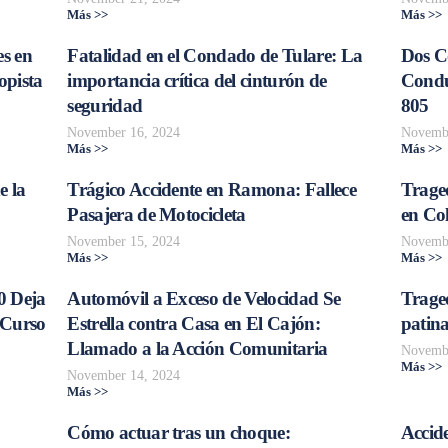
Más >>
Más >>
s en
Fatalidad en el Condado de Tulare: La
Dos C
opista
importancia crítica del cinturón de
Conduc
seguridad
805
November 16, 2024
Novembe
Más >>
Más >>
e la
Trágico Accidente en Ramona: Fallece
Traged
Pasajera de Motocicleta
en Col
November 15, 2024
Novembe
Más >>
Más >>
0 Deja
Automóvil a Exceso de Velocidad Se
Trage
 Curso
Estrella contra Casa en El Cajón:
patina
Llamado a la Acción Comunitaria
Novembe
Más >>
November 14, 2024
Más >>
Cómo actuar tras un choque:
Accide