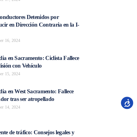
onductores Detenidos por
ir en Dirección Contraria en la I-
r 16, 2024
ia en Sacramento: Ciclista Fallece
isión con Vehículo
r 15, 2024
dia en West Sacramento: Fallece
dor tras ser atropellado
Accesib
r 14, 2024
nte de tráfico: Consejos legales y