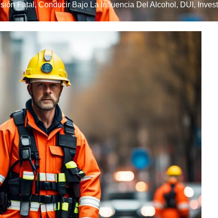
isión Fatal
,
Conducir Bajo La Influencia Del Alcohol
,
DUI
,
Invest