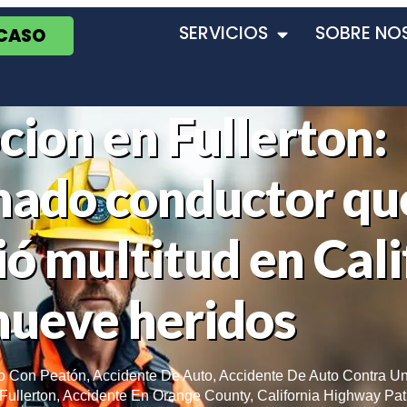
SERVICIOS
SOBRE NO
 CASO
ion en Fullerton:
ado conductor qu
ó multitud en Cali
nueve heridos
co Con Peatón
,
Accidente De Auto
,
Accidente De Auto Contra Un
Fullerton
,
Accidente En Orange County
,
California Highway Pat