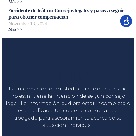
Más >>
Accidente de tráfico: Consejos legales y pasos a seguir
para obtener compensación
Accesib
November 13, 2024
Más >>
Liga Legal®
La información que usted obtiene de este sitio
no es, ni tiene la intención de ser, un consejo
legal. La información pudiera estar incompleta o
desactualizada. Usted debe consultar a un
abogado para asesoramiento acerca de su
situación individual.