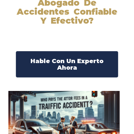
Abogado De
Accidentes Confiable
Y Efectivo?
Nuestros abogados experimentados lucharán por sus
derechos y obtendrán la compensación que se merece.
¡Actúe ahora y obtenga la justicia que necesita!
¡Marque nuestro número ahora!
Hable Con Un Experto
Ahora