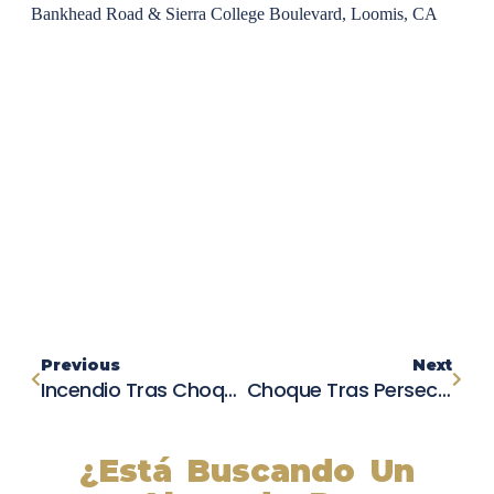
Bankhead Road & Sierra College Boulevard, Loomis, CA
Previous
Next
Incendio Tras Choque: Familia Atrapada En Su Patio Después De Choque De Auto Robado En San Bernardino
Choque Tras Persecución Policial En Barrio Logan: Dos Heridos Y Un Arresto
¿Está Buscando Un