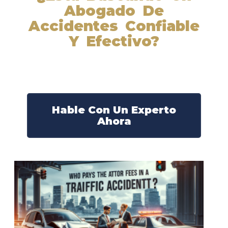
Abogado De
Accidentes Confiable
Y Efectivo?
Nuestros abogados experimentados lucharán por sus
derechos y obtendrán la compensación que se merece.
¡Actúe ahora y obtenga la justicia que necesita!
¡Marque nuestro número ahora!
Hable Con Un Experto
Ahora