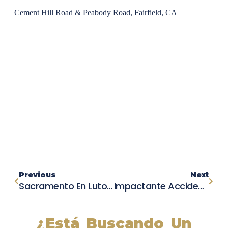
Cement Hill Road & Peabody Road, Fairfield, CA
Previous
Next
Sacramento En Luto: Mujer Fallece En Un Impactante Accidente De Tráfico
Impactante Accidente En Mira Mesa: Peatón De 18 Años Sufre Graves Lesiones En Choque
¿Está Buscando Un