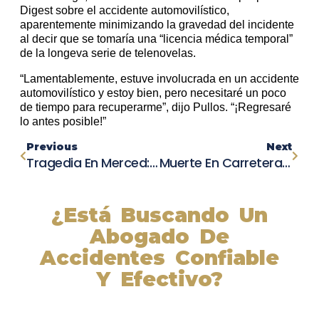
Digest sobre el accidente automovilístico,
aparentemente minimizando la gravedad del incidente
al decir que se tomaría una “licencia médica temporal”
de la longeva serie de telenovelas.
“Lamentablemente, estuve involucrada en un accidente
automovilístico y estoy bien, pero necesitaré un poco
de tiempo para recuperarme”, dijo Pullos. “¡Regresaré
lo antes posible!”
Previous
Next
Tragedia En Merced: Una Persona Pierde La Vida En Choque De Auto
Muerte En Carretera: Dos Estudiantes De McMinn County High School Pierden La Vida En Impactante Choque
¿Está Buscando Un
Abogado De
Accidentes Confiable
Y Efectivo?
Nuestros abogados experimentados lucharán por sus
derechos y obtendrán la compensación que se merece.