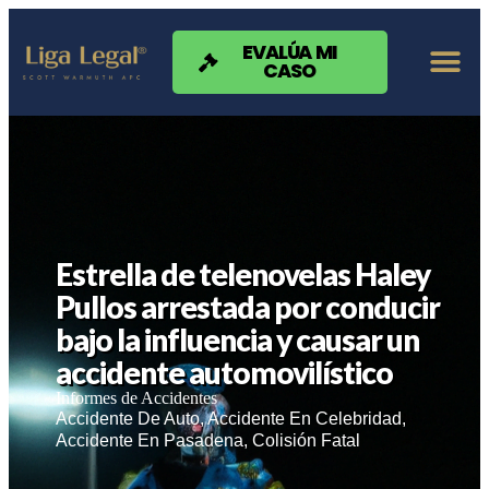
Nota:
este
sitio
EVALÚA MI
CASO
web
incluye
un
sistema
de
accesibilidad.
Estrella de telenovelas Haley
Pullos arrestada por conducir
bajo la influencia y causar un
accidente automovilístico
Informes de Accidentes
Accidente De Auto
,
Accidente En Celebridad
,
Accidente En Pasadena
,
Colisión Fatal