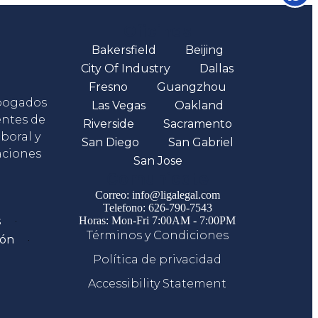
Oficinas
Bakersfield
Beijing
City Of Industry
Dallas
Fresno
Guangzhou
abogados
Las Vegas
Oakland
entes de
Riverside
Sacramento
boral y
San Diego
San Gabriel
aciones
San Jose
Comunicate
Correo: info@ligalegal.com
Telefono: 626-790-7543
s
Horas: Mon-Fri 7:00AM - 7:00PM
Términos y Condiciones
ión
Política de privacidad
Accessibility Statement