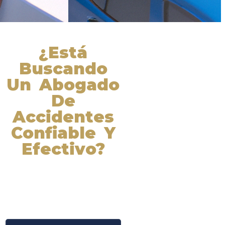
¿Está
Buscando
Un Abogado
De
Accidentes
Confiable Y
Efectivo?
Nuestros abogados experimentados
lucharán por sus derechos y
obtendrán la compensación que se
merece. ¡Actúe ahora y obtenga la
justicia que necesita! ¡Marque
nuestro número ahora!