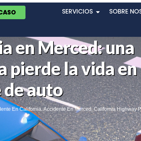
SERVICIOS
SOBRE NO
 CASO
ia en Merced: una
 pierde la vida en
 de auto
ente En California
,
Accidente En Merced
,
California Highway P