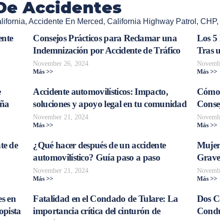
De Accidentes
ifornia
,
Accidente En Merced
,
California Highway Patrol
,
CHP
ente
Consejos Prácticos para Reclamar una
Los 5
Indemnización por Accidente de Tráfico
Tras 
November 26, 2024
Novembe
Más >>
Más >>
e
Accidente automovilísticos: Impacto,
Cómo 
aña
soluciones y apoyo legal en tu comunidad
Consej
November 21, 2024
Novembe
Más >>
Más >>
te de
¿Qué hacer después de un accidente
Mujer
automovilístico? Guía paso a paso
Grave
November 21, 2024
Novembe
Más >>
Más >>
s en
Fatalidad en el Condado de Tulare: La
Dos C
opista
importancia crítica del cinturón de
Conduc