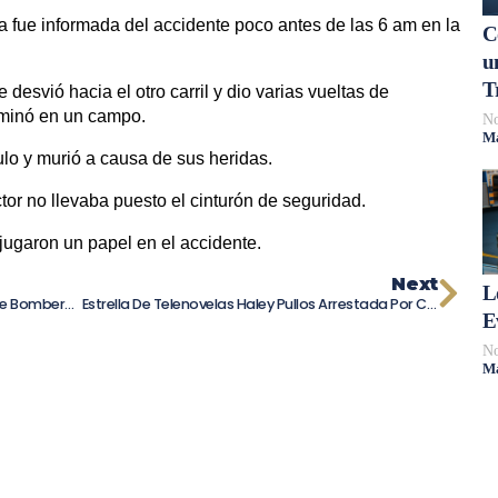
ia fue informada del accidente poco antes de las 6 am en la
C
u
T
desvió hacia el otro carril y dio varias vueltas de
rminó en un campo.
No
Má
ulo y murió a causa de sus heridas.
or no llevaba puesto el cinturón de seguridad.
 jugaron un papel en el accidente.
Next
L
Accidente En El Centro: Camión Y Carro De Bomberos Se Encuentran En Una Peligrosa Encrucijada.
Estrella De Telenovelas Haley Pullos Arrestada Por Conducir Bajo La Influencia Y Causar Un Accidente Automovilístico
E
No
Má