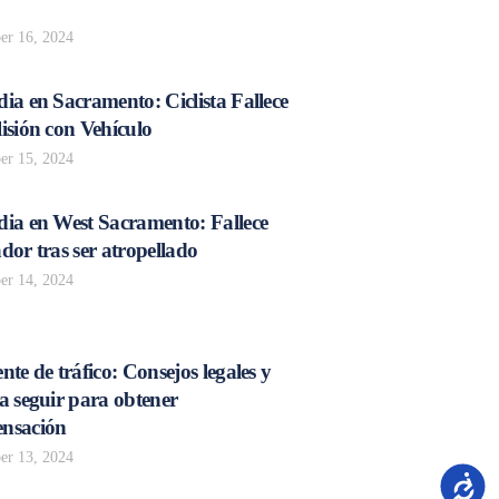
r 16, 2024
ia en Sacramento: Ciclista Fallece
isión con Vehículo
r 15, 2024
dia en West Sacramento: Fallece
dor tras ser atropellado
r 14, 2024
nte de tráfico: Consejos legales y
a seguir para obtener
nsación
r 13, 2024
Accesib