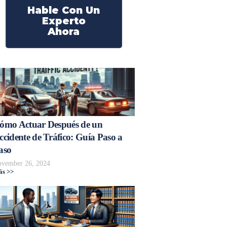
Hable Con Un
Experto
Ahora
ómo Actuar Después de un
ccidente de Tráfico: Guía Paso a
aso
vember 26, 2024
s >>