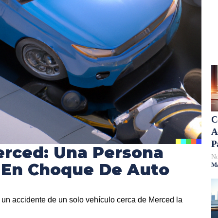
C
A
P
erced: Una Persona
No
a En Choque De Auto
Má
un accidente de un solo vehículo cerca de Merced la