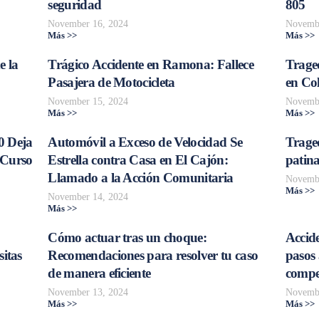
seguridad
805
November 16, 2024
Novembe
Más >>
Más >>
e la
Trágico Accidente en Ramona: Fallece
Traged
Pasajera de Motocicleta
en Col
November 15, 2024
Novembe
Más >>
Más >>
0 Deja
Automóvil a Exceso de Velocidad Se
Trage
 Curso
Estrella contra Casa en El Cajón:
patina
Llamado a la Acción Comunitaria
Novembe
Más >>
November 14, 2024
Más >>
Cómo actuar tras un choque:
Accide
sitas
Recomendaciones para resolver tu caso
pasos 
de manera eficiente
compe
November 13, 2024
Novembe
Más >>
Más >>