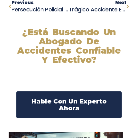
Previous
Next
Persecución Policial Termina En Tragedia En National City: Un Muerto
Trágico Accidente En Erie: Fallece Pasajero De Un Vehículo Tras Colisión En La Calle 12 De Oeste
¿Está Buscando Un
Abogado De
Accidentes Confiable
Y Efectivo?
Nuestros abogados experimentados lucharán por sus
derechos y obtendrán la compensación que se merece.
¡Actúe ahora y obtenga la justicia que necesita!
¡Marque nuestro número ahora!
Hable Con Un Experto
Ahora