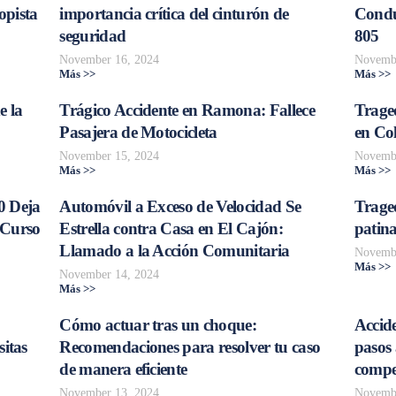
opista
importancia crítica del cinturón de
Conduc
seguridad
805
November 16, 2024
Novembe
Más >>
Más >>
e la
Trágico Accidente en Ramona: Fallece
Traged
Pasajera de Motocicleta
en Col
November 15, 2024
Novembe
Más >>
Más >>
0 Deja
Automóvil a Exceso de Velocidad Se
Trage
 Curso
Estrella contra Casa en El Cajón:
patina
Llamado a la Acción Comunitaria
Novembe
Más >>
November 14, 2024
Más >>
Cómo actuar tras un choque:
Accide
sitas
Recomendaciones para resolver tu caso
pasos 
de manera eficiente
compe
November 13, 2024
Novembe