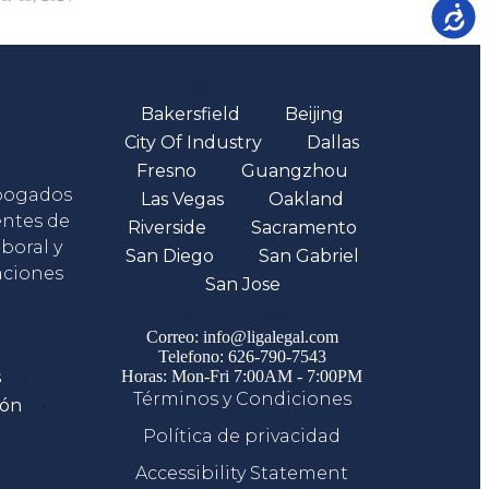
Accesib
Oficinas
Bakersfield
Beijing
City Of Industry
Dallas
Fresno
Guangzhou
abogados
Las Vegas
Oakland
entes de
Riverside
Sacramento
boral y
San Diego
San Gabriel
aciones
San Jose
Comunicate
Correo: info@ligalegal.com
Telefono: 626-790-7543
s
Horas: Mon-Fri 7:00AM - 7:00PM
Términos y Condiciones
ión
Política de privacidad
Accessibility Statement