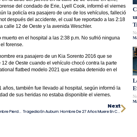
orense del condado de Erie, Lyell Cook, informó el viernes
C
 la policía era pasajero de uno de los vehículos, falleció
u
 después del accidente, el cual fue reportado a las 2:18
T
la calle 12 de Oeste y la avenida Weschler.
No
muerto en el hospital a las 2:38 p.m. No sufrió ninguna
Má
el forense.
l hombre era pasajero de un Kia Sorento 2016 que se
e 12 de Oeste cuando el vehículo chocó contra la parte
ational flatbed modelo 2021 que estaba detenido en el
L
E
 años, también fue llevado al hospital, según informó la
edad de sus heridas no estaba disponible el viernes.
No
Má
Next
Fallecimiento En Accidente Industrial: Hombre Pierde La Vida Mientras Trabajaba En Decatur
Tragedia En Auburn: Hombre De 27 Años Muere En Choque Frontal Con Conductor Ebrio