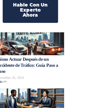
Hable Con Un
Experto
Ahora
ómo Actuar Después de un
ccidente de Tráfico: Guía Paso a
aso
vember 26, 2024
s >>