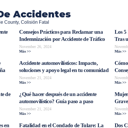
De Accidentes
ie County
,
Colisión Fatal
ente
Consejos Prácticos para Reclamar una
Los 5
Indemnización por Accidente de Tráfico
Tras 
November 26, 2024
Novembe
Más >>
Más >>
e
Accidente automovilísticos: Impacto,
Cómo 
aña
soluciones y apoyo legal en tu comunidad
Consej
November 21, 2024
Novembe
Más >>
Más >>
te de
¿Qué hacer después de un accidente
Mujer
automovilístico? Guía paso a paso
Grave
November 21, 2024
Novembe
Más >>
Más >>
s en
Fatalidad en el Condado de Tulare: La
Dos C