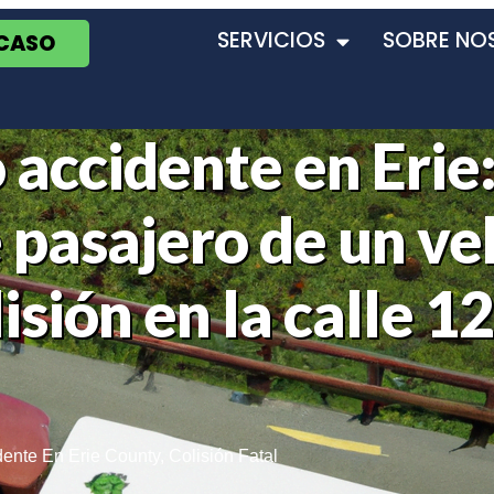
SERVICIOS
SOBRE NO
 CASO
 accidente en Erie
 pasajero de un ve
lisión en la calle 1
dente En Erie County
,
Colisión Fatal