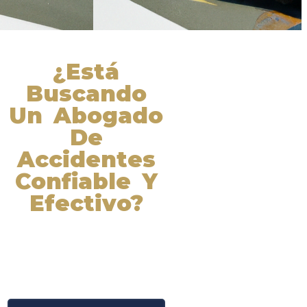
¿Está
Buscando
Un Abogado
De
Accidentes
Confiable Y
Efectivo?
Nuestros abogados experimentados
lucharán por sus derechos y
obtendrán la compensación que se
merece. ¡Actúe ahora y obtenga la
justicia que necesita! ¡Marque
nuestro número ahora!