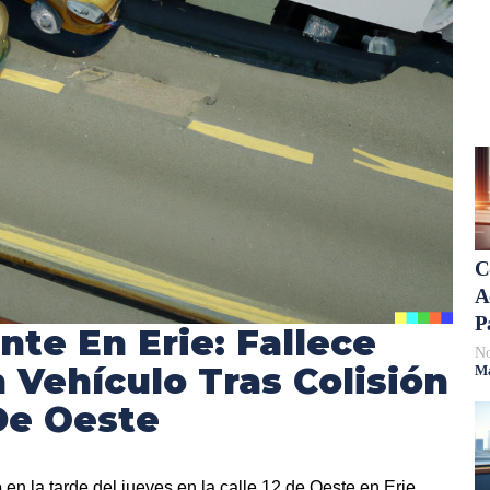
C
A
P
nte En Erie: Fallece
No
 Vehículo Tras Colisión
Má
 De Oeste
 en la tarde del jueves en la calle 12 de Oeste en Erie,