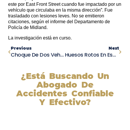
este por East Front Street cuando fue impactado por un
vehículo que circulaba en la misma dirección”. Fue
trasladado con lesiones leves. No se emitieron
citaciones, según el informe del Departamento de
Policía de Midland.
La investigación está en curso.
Previous
Next
Choque De Dos Vehículos En Miners Ranch Road Deja Dos Personas Heridas, CAL FIRE Informa
Huesos Rotos En Espectáculo Callejero: Policía Busca Al Conductor Prófugo
¿Está Buscando Un
Abogado De
Accidentes Confiable
Y Efectivo?
Nuestros abogados experimentados lucharán por sus
derechos y obtendrán la compensación que se merece.
¡Actúe ahora y obtenga la justicia que necesita!
¡Marque nuestro número ahora!