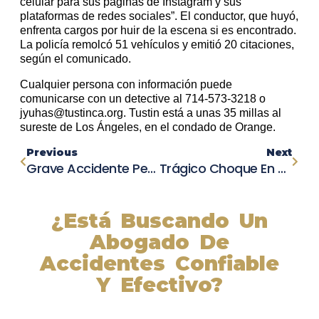
celular para sus páginas de Instagram y sus
plataformas de redes sociales”. El conductor, que huyó,
enfrenta cargos por huir de la escena si es encontrado.
La policía remolcó 51 vehículos y emitió 20 citaciones,
según el comunicado.
Cualquier persona con información puede
comunicarse con un detective al 714-573-3218 o
jyuhas@tustinca.org. Tustin está a unas 35 millas al
sureste de Los Ángeles, en el condado de Orange.
Previous
Next
Grave Accidente Peatonal En Midland: Joven De 25 Años Atropellado Por Un Vehículo En Movimiento
Trágico Choque En Wall: Un Muerto Y Un Herido En Colisión De Tres Vehículos
¿Está Buscando Un
Abogado De
Accidentes Confiable
Y Efectivo?
Nuestros abogados experimentados lucharán por sus
derechos y obtendrán la compensación que se merece.