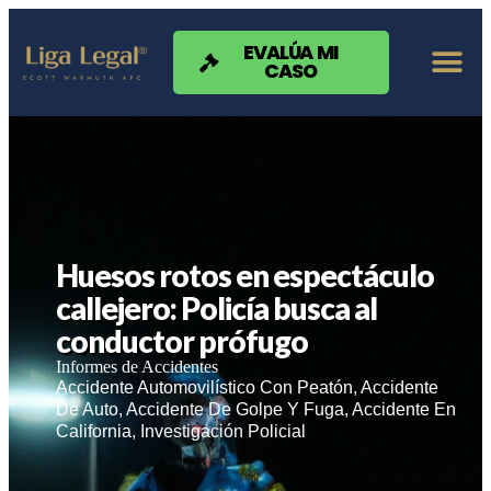
Nota:
este
sitio
EVALÚA MI
CASO
web
incluye
un
sistema
de
accesibilidad.
Huesos rotos en espectáculo
callejero: Policía busca al
conductor prófugo
Informes de Accidentes
Accidente Automovilístico Con Peatón
,
Accidente
De Auto
,
Accidente De Golpe Y Fuga
,
Accidente En
California
,
Investigación Policial