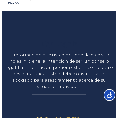
Más >>
Liga Legal®
La información que usted obtiene de este sitio
no es, ni tiene la intención de ser, un consejo
legal. La información pudiera estar incompleta o
desactualizada. Usted debe consultar a un
abogado para asesoramiento acerca de su
situación individual.
Accesib