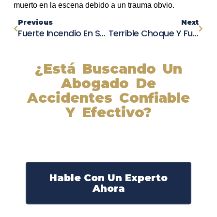
muerto en la escena debido a un trauma obvio.
Previous
Next
Fuerte Incendio En Salida Interrumpe Tráfico De La Hwy 99
Terrible Choque Y Fuga En Point Loma Heights Deja A Un Joven En Bicicleta Eléctrica Gravemente Herido
¿Está Buscando Un
Abogado De
Accidentes Confiable
Y Efectivo?
Nuestros abogados experimentados lucharán por sus
derechos y obtendrán la compensación que se merece.
¡Actúe ahora y obtenga la justicia que necesita!
¡Marque nuestro número ahora!
Hable Con Un Experto
Ahora