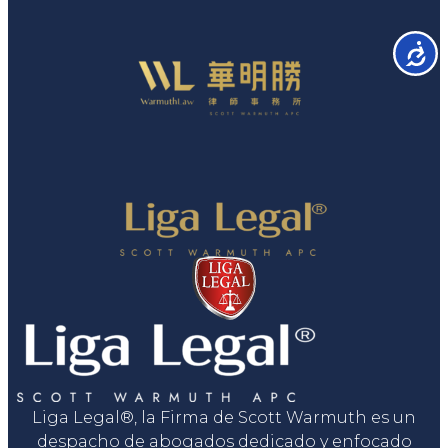
Accesib
Liga Legal®, la Firma de Scott Warmuth es un
despacho de abogados dedicado y enfocado