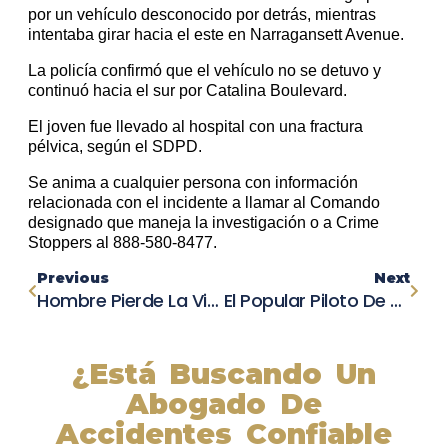
por un vehículo desconocido por detrás, mientras
intentaba girar hacia el este en Narragansett Avenue.
La policía confirmó que el vehículo no se detuvo y
continuó hacia el sur por Catalina Boulevard.
El joven fue llevado al hospital con una fractura
pélvica, según el SDPD.
Se anima a cualquier persona con información
relacionada con el incidente a llamar al Comando
designado que maneja la investigación o a Crime
Stoppers al 888-580-8477.
Previous
Next
Hombre Pierde La Vida En Otay Mesa Tras Ser Arrollado Por Tractor Remolque Mientras Conducía Un Scooter
El Popular Piloto De NASCAR, Chase Elliott, Se Perderá La Carrera De Las Vegas Debido A Una Lesión En La Pierna Izquierda.
¿Está Buscando Un
Abogado De
Accidentes Confiable