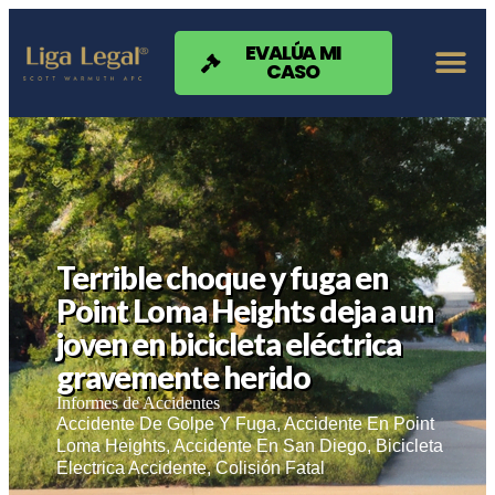
Nota:
este
sitio
EVALÚA MI
CASO
web
incluye
un
sistema
de
accesibilidad.
Terrible choque y fuga en
Point Loma Heights deja a un
joven en bicicleta eléctrica
gravemente herido
Informes de Accidentes
Accidente De Golpe Y Fuga
,
Accidente En Point
Loma Heights
,
Accidente En San Diego
,
Bicicleta
Electrica Accidente
,
Colisión Fatal