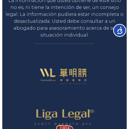
La información que usted obtiene de este sitio
no es, ni tiene la intención de ser, un consejo
legal. La información pudiera estar incompleta o
desactualizada. Usted debe consultar a un
abogado para asesoramiento acerca de su
Accesib
situación individual.