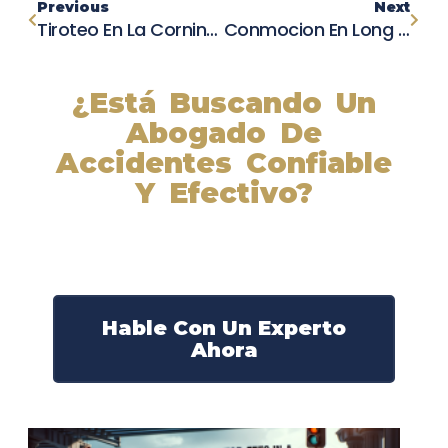
Previous
Next
Tiroteo En La Corning Interestatal 5: Policía De California Herido En Confrontación Violenta
Conmocion En Long Beach: Mujer De 60 Años Muere Tras Choque Intencional De Conductor
¿Está Buscando Un
Abogado De
Accidentes Confiable
Y Efectivo?
Nuestros abogados experimentados lucharán por sus
derechos y obtendrán la compensación que se merece.
¡Actúe ahora y obtenga la justicia que necesita!
¡Marque nuestro número ahora!
Hable Con Un Experto
Ahora