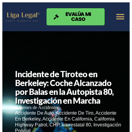
Nota:
este
sitio
EVALÚA MI
CASO
web
incluye
un
sistema
de
accesibilidad.
Incidente de Tiroteo en
Berkeley: Coche Alcanzado
por Balas en la Autopista 80,
Investigación en Marcha
Informes de Accidentes
Accidente De Auto
,
Accidente De Tiro
,
Accidente
En Berkeley
,
Accidente En California
,
California
Highway Patrol
,
CHP
,
Interestatal 80
,
Investigación
Policial