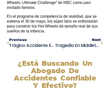
Wheels: Ultimate Challenge” de NBC como juez
invitado famoso.
En el programa de competencia de realidad, que se
estrena el 30 de mayo, los súper fans se enfrentarán
para construir los Hot Wheels de tamaño real de sus
sueños de la infancia.
Previous
Next
Trágico Accidente En Goleta: Hombre Pierde La Vida En Vuelco Mortal Cerca De La Autopista 101
Tragedia En Middletown: Mujer Fallece En Fatal Accidente Automovilístico En Indian Avenue
¿Está Buscando Un
Abogado De
Accidentes Confiable
Y Efectivo?
Nuestros abogados experimentados lucharán por sus
derechos y obtendrán la compensación que se merece.
¡Actúe ahora y obtenga la justicia que necesita!
¡Marque nuestro número ahora!