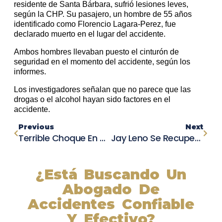
residente de Santa Bárbara, sufrió lesiones leves,
según la CHP. Su pasajero, un hombre de 55 años
identificado como Florencio Lagara-Perez, fue
declarado muerto en el lugar del accidente.
Ambos hombres llevaban puesto el cinturón de
seguridad en el momento del accidente, según los
informes.
Los investigadores señalan que no parece que las
drogas o el alcohol hayan sido factores en el
accidente.
Previous
Next
Terrible Choque En Morgan County: Adolescente De 17 Años Pierde La Vida En Solitario Accidente
Jay Leno Se Recupera Tras Accidente Y Car Fire: ¡Descubre Su Positiva Actitud Ante La Adversidad!
¿Está Buscando Un
Abogado De
Accidentes Confiable
Y Efectivo?