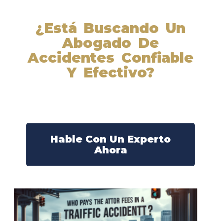
¿Está Buscando Un
Abogado De
Accidentes Confiable
Y Efectivo?
Nuestros abogados experimentados lucharán por sus
derechos y obtendrán la compensación que se merece.
¡Actúe ahora y obtenga la justicia que necesita!
¡Marque nuestro número ahora!
Hable Con Un Experto
Ahora