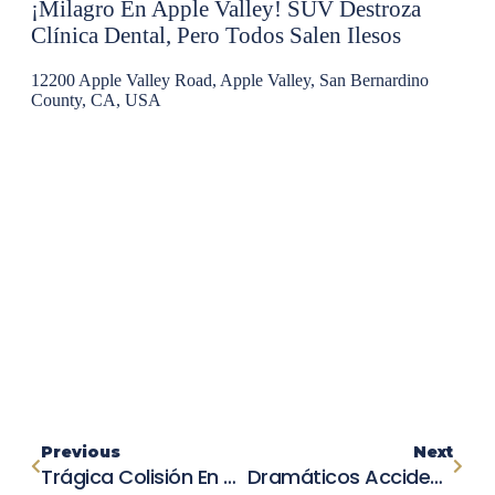
¡Milagro En Apple Valley! SUV Destroza
Clínica Dental, Pero Todos Salen Ilesos
12200 Apple Valley Road, Apple Valley, San Bernardino
County, CA, USA
Previous
Next
Trágica Colisión En Palermo-Honcut Hwy: Conductor Fallece Tras Intentar Esquivar Un Objetivo En La Carretera
Dramáticos Accidentes En San Diego: Dos Personas Atropelladas En Halloween