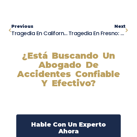
Previous
Next
Tragedia En California: Madre Detenida Por La Muerte De Su Hija De 4 Años
Tragedia En Fresno: Dos Muertos Y Un Herido En Terrible Accidente En Marks Y Clinton
¿Está Buscando Un
Abogado De
Accidentes Confiable
Y Efectivo?
Nuestros abogados experimentados lucharán por sus
derechos y obtendrán la compensación que se merece.
¡Actúe ahora y obtenga la justicia que necesita!
¡Marque nuestro número ahora!
Hable Con Un Experto
Ahora