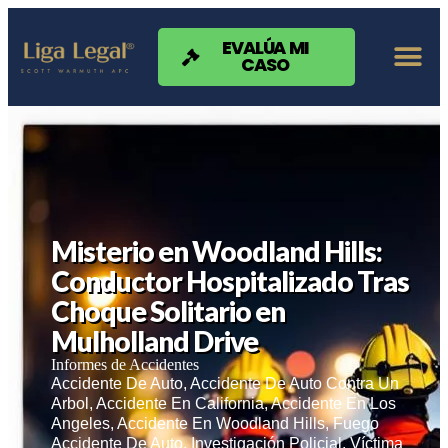
Nota:
este
sitio
EVALÚA MI
CASO
web
incluye
un
sistema
de
accesibilidad.
Misterio en Woodland Hills:
Conductor Hospitalizado Tras
Choque Solitario en
Mulholland Drive
Informes de Accidentes
Accidente De Auto
,
Accidente De Auto Contra Un
Arbol
,
Accidente En California
,
Accidente En Los
Angeles
,
Accidente En Woodland Hills
,
Fuego
Accidente De Auto
,
Investigación Policial
,
Víctima