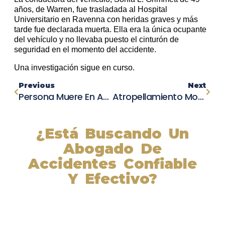
años, de Warren, fue trasladada al Hospital
Universitario en Ravenna con heridas graves y más
tarde fue declarada muerta. Ella era la única ocupante
del vehículo y no llevaba puesto el cinturón de
seguridad en el momento del accidente.
Una investigación sigue en curso.
Previous
Next
Persona Muere En Accidente Laboral En Indio
Atropellamiento Mortal En La Salida De La I-580 En Isabel Avenue
¿Está Buscando Un
Abogado De
Accidentes Confiable
Y Efectivo?
Nuestros abogados experimentados lucharán por sus
derechos y obtendrán la compensación que se merece.
¡Actúe ahora y obtenga la justicia que necesita!
¡Marque nuestro número ahora!