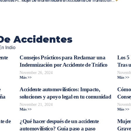
Tragedia En Copper Mountain: Dos Adolescentes Pierden La Vida En Accidente De Trineo
Mujer De Warren Muere En Accidente De Tránsito En Portage County
De Accidentes
En Indio
ente
Consejos Prácticos para Reclamar una
Los 5
Indemnización por Accidente de Tráfico
Tras 
November 26, 2024
Novembe
Más >>
Más >>
e
Accidente automovilísticos: Impacto,
Cómo 
aña
soluciones y apoyo legal en tu comunidad
Consej
November 21, 2024
Novembe
Más >>
Más >>
te de
¿Qué hacer después de un accidente
Mujer
automovilístico? Guía paso a paso
Grave