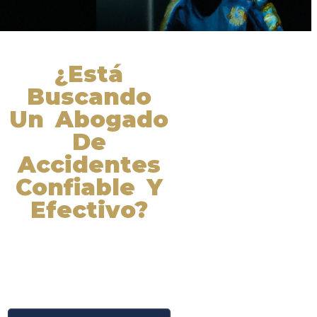
¿Está
Buscando
Un Abogado
De
Accidentes
Confiable Y
Efectivo?
Nuestros abogados experimentados
lucharán por sus derechos y
obtendrán la compensación que se
merece. ¡Actúe ahora y obtenga la
justicia que necesita! ¡Marque
nuestro número ahora!