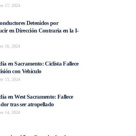
r 17, 2024
onductores Detenidos por
ir en Dirección Contraria en la I-
r 16, 2024
ia en Sacramento: Ciclista Fallece
isión con Vehículo
r 15, 2024
dia en West Sacramento: Fallece
dor tras ser atropellado
r 14, 2024