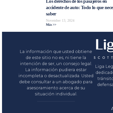
Los derechos de los pasajeros en
accidente de auto: Todo lo que nece
saber
November 13, 2024
Más >>
Liga Legal®
La información que usted obtiene
de este sitio no es, ni tiene la
intención de ser, un consejo legal.
Liga Le
La información pudiera estar
dedicad
incompleta o desactualizada. Usted
tránsit
debe consultar a un abogado para
defensa
asesoramiento acerca de su
situación individual.