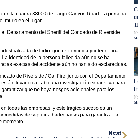
C
a.m. en la cuadra 88000 de Fargo Canyon Road. La persona,
u
, murió en el lugar.
T
el Departamento del Sheriff del Condado de Riverside
No
Má
.
ndustrializada de Indio, que es conocida por tener una
 La identidad de la persona fallecida aún no se ha
ancias exactas del accidente aún no han sido esclarecidas.
dado de Riverside / Cal Fire, junto con el Departamento
L
, están llevando a cabo una investigación exhaustiva para
E
 garantizar que no haya riesgos adicionales para los
a.
No
Má
 en todas las empresas, y este trágico suceso es un
mar medidas de seguridad adecuadas para garantizar la
do momento.
Next