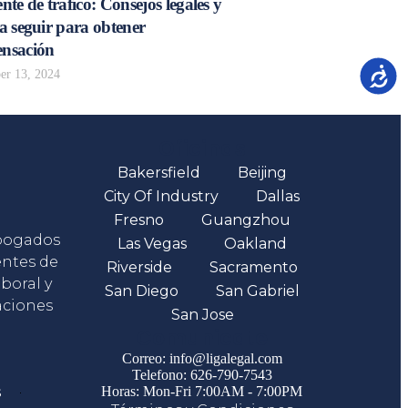
nte de tráfico: Consejos legales y
a seguir para obtener
nsación
Accesib
r 13, 2024
Oficinas
Bakersfield
Beijing
City Of Industry
Dallas
Fresno
Guangzhou
abogados
Las Vegas
Oakland
entes de
Riverside
Sacramento
boral y
San Diego
San Gabriel
aciones
San Jose
Comunicate
Correo: info@ligalegal.com
Telefono: 626-790-7543
s
Horas: Mon-Fri 7:00AM - 7:00PM