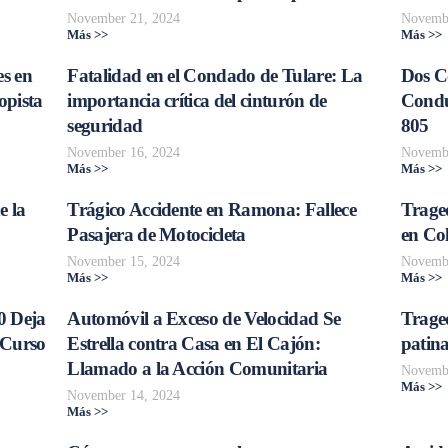
November 21, 2024
Novembe
Más >>
Más >>
s en
Fatalidad en el Condado de Tulare: La
Dos C
opista
importancia crítica del cinturón de
Conduc
seguridad
805
November 16, 2024
Novembe
Más >>
Más >>
e la
Trágico Accidente en Ramona: Fallece
Traged
Pasajera de Motocicleta
en Col
November 15, 2024
Novembe
Más >>
Más >>
0 Deja
Automóvil a Exceso de Velocidad Se
Trage
 Curso
Estrella contra Casa en El Cajón:
patina
Llamado a la Acción Comunitaria
Novembe
Más >>
November 14, 2024
Más >>