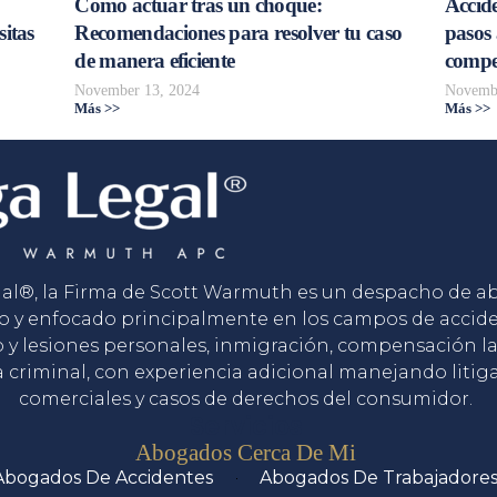
Cómo actuar tras un choque:
Accide
sitas
Recomendaciones para resolver tu caso
pasos 
de manera eficiente
compe
November 13, 2024
Novembe
Más >>
Más >>
gal®, la Firma de Scott Warmuth es un despacho de 
o y enfocado principalmente en los campos de accid
o y lesiones personales, inmigración, compensación la
 criminal, con experiencia adicional manejando litig
comerciales y casos de derechos del consumidor.
Servicios
Abogados Cerca De Mi
Abogados De Accidentes
Abogados De Trabajadore