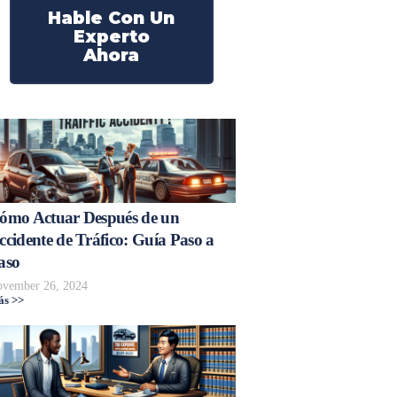
Hable Con Un
Experto
Ahora
ómo Actuar Después de un
ccidente de Tráfico: Guía Paso a
aso
vember 26, 2024
s >>