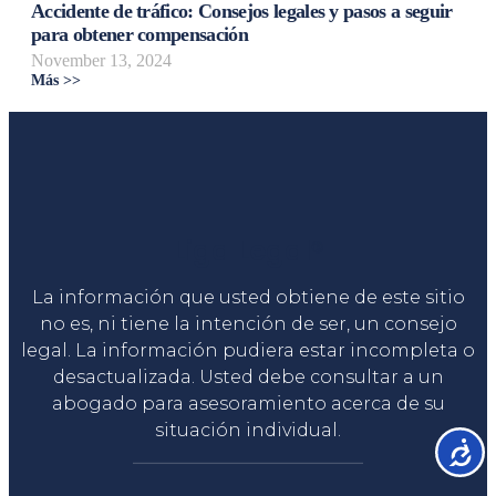
Accidente de tráfico: Consejos legales y pasos a seguir
para obtener compensación
November 13, 2024
Más >>
Liga Legal®
La información que usted obtiene de este sitio
no es, ni tiene la intención de ser, un consejo
legal. La información pudiera estar incompleta o
desactualizada. Usted debe consultar a un
abogado para asesoramiento acerca de su
situación individual.
Accesib