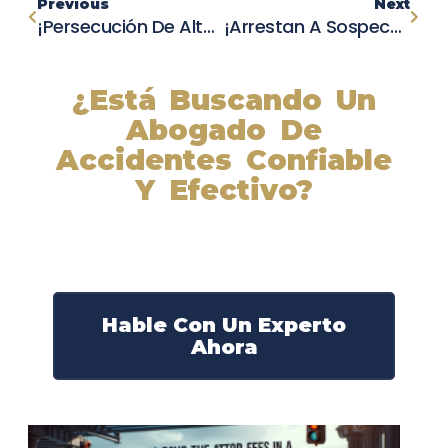
Previous
Next
¡Persecución De Alta Velocidad En La Autopista Interestatal 15! Motorista Arrestado Tras Colisión Y Fuga
¡Arrestan A Sospechosos Tras Aparatosos Accidentes Automovilísticos En Chillicothe!
¿Está Buscando Un
Abogado De
Accidentes Confiable
Y Efectivo?
Nuestros abogados experimentados lucharán por sus
derechos y obtendrán la compensación que se merece.
¡Actúe ahora y obtenga la justicia que necesita!
¡Marque nuestro número ahora!
Hable Con Un Experto
Ahora