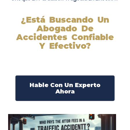
¿Está Buscando Un
Abogado De
Accidentes Confiable
Y Efectivo?
Nuestros abogados experimentados lucharán por sus
derechos y obtendrán la compensación que se merece.
¡Actúe ahora y obtenga la justicia que necesita!
¡Marque nuestro número ahora!
Hable Con Un Experto
Ahora