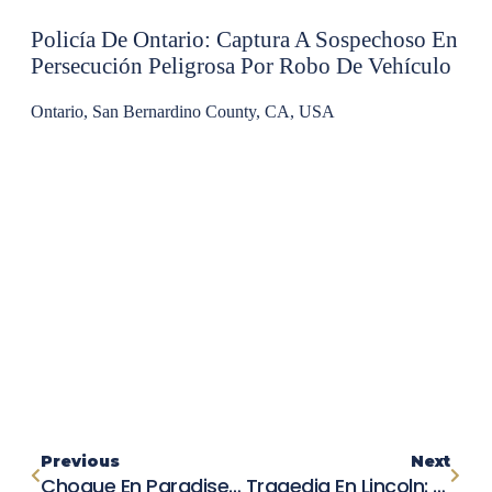
Policía De Ontario: Captura A Sospechoso En
Persecución Peligrosa Por Robo De Vehículo
Ontario, San Bernardino County, CA, USA
Previous
Next
Choque En Paradise Valley Road: Mujer Sufre Fracturas Graves
Tragedia En Lincoln: Ciclista Herido En Accidente En Crosby Herold Road Y Wise Road Busca Testigos