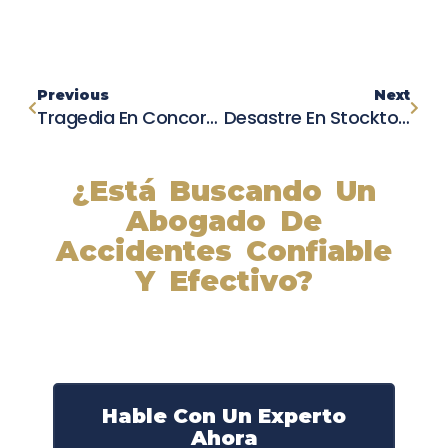
Previous
Next
Tragedia En Concord: Fatal Accidente En La Autopista 242 Deja Un Muerto Y Un Conductor Ileso
Desastre En Stockton: Camión Cisterna Vuelca Y Derrama Miles De Galones De Combustible
¿Está Buscando Un
Abogado De
Accidentes Confiable
Y Efectivo?
Nuestros abogados experimentados lucharán por sus
derechos y obtendrán la compensación que se merece.
¡Actúe ahora y obtenga la justicia que necesita!
¡Marque nuestro número ahora!
Hable Con Un Experto
Ahora