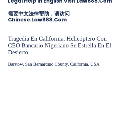
Legal Help In English Visit Law888.com
需要中文法律帮助，请访问
Chinese.law888.com
Tragedia En California: Helicóptero Con
CEO Bancario Nigeriano Se Estrella En El
Desierto
Barstow, San Bernardino County, California, USA