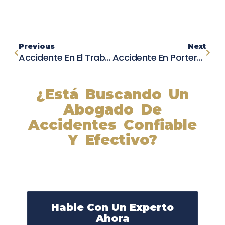
Previous
Next
Accidente En El Trabajo: ¿Conoces Tus Derechos Laborales?
Accidente En Porterville: Cuatro Personas Heridas, Tres De Gravedad
¿Está Buscando Un
Abogado De
Accidentes Confiable
Y Efectivo?
Nuestros abogados experimentados lucharán por sus
derechos y obtendrán la compensación que se merece.
¡Actúe ahora y obtenga la justicia que necesita!
¡Marque nuestro número ahora!
Hable Con Un Experto
Ahora