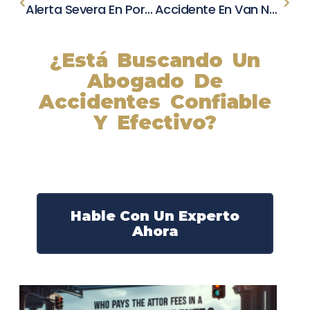
Alerta Severa En Port Costa: Accidente En La Autopista 4 Derriba Poste
Accidente En Van Nuys: Vehículo Impacta Chipotle Y Causa Daños Graves En La Entrada
¿Está Buscando Un
Abogado De
Accidentes Confiable
Y Efectivo?
Nuestros abogados experimentados lucharán por sus
derechos y obtendrán la compensación que se merece.
¡Actúe ahora y obtenga la justicia que necesita!
¡Marque nuestro número ahora!
Hable Con Un Experto
Ahora