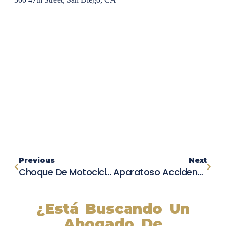
Previous
Next
Choque De Motocicletas En Rosedale: Un Vehículo Arde En Llamas En La Carretera
Aparatoso Accidente En Summit Valley Road: Tres Vehículos Involucrados, Afortunadamente, Solo Lesiones Menores
¿Está Buscando Un
Abogado De