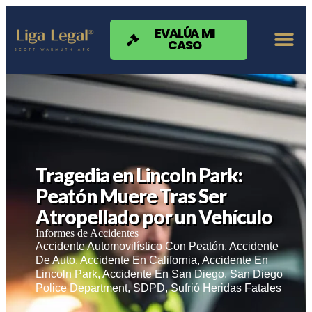
Nota:
este
sitio
EVALÚA MI
CASO
web
incluye
un
sistema
de
accesibilidad.
Tragedia en Lincoln Park:
Peatón Muere Tras Ser
Atropellado por un Vehículo
Informes de Accidentes
Accidente Automovilístico Con Peatón
,
Accidente
De Auto
,
Accidente En California
,
Accidente En
Lincoln Park
,
Accidente En San Diego
,
San Diego
Police Department
,
SDPD
,
Sufrió Heridas Fatales