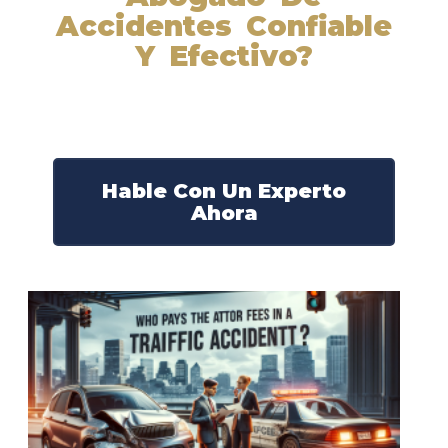
Accidentes Confiable
Y Efectivo?
Nuestros abogados experimentados lucharán por sus
derechos y obtendrán la compensación que se merece.
¡Actúe ahora y obtenga la justicia que necesita!
¡Marque nuestro número ahora!
Hable Con Un Experto
Ahora