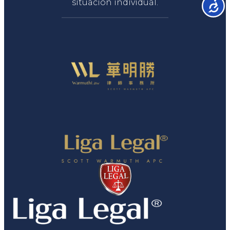
situación individual.
Accesib