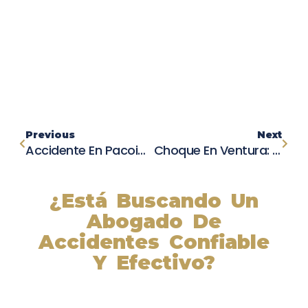
Previous
Next
Accidente En Pacoima: Un Muerto Y Un Herido Tras Vuelco En La Autopista 118
Choque En Ventura: Joven De 19 Años Pierde La Vida En Solitario Accidente
¿Está Buscando Un
Abogado De
Accidentes Confiable
Y Efectivo?
Nuestros abogados experimentados lucharán por sus
derechos y obtendrán la compensación que se merece.
¡Actúe ahora y obtenga la justicia que necesita!