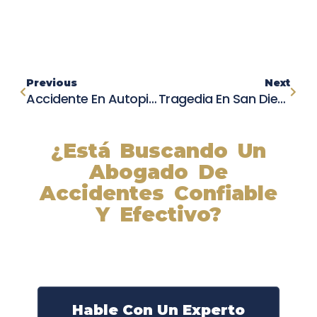
Previous
Next
Accidente En Autopista De Sacramento: Conductor En Sentido Contrario Impacta Vehículo De CHP
Tragedia En San Diego: Mujer Muere En Accidente En Balboa Park
¿Está Buscando Un
Abogado De
Accidentes Confiable
Y Efectivo?
Nuestros abogados experimentados lucharán por sus
derechos y obtendrán la compensación que se merece.
¡Actúe ahora y obtenga la justicia que necesita!
¡Marque nuestro número ahora!
Hable Con Un Experto