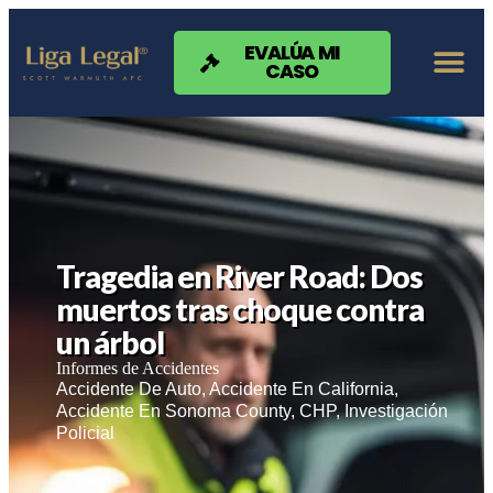
Nota:
este
sitio
EVALÚA MI
CASO
web
incluye
un
sistema
de
accesibilidad.
Tragedia en River Road: Dos
muertos tras choque contra
un árbol
Informes de Accidentes
Accidente De Auto
,
Accidente En California
,
Accidente En Sonoma County
,
CHP
,
Investigación
Policial