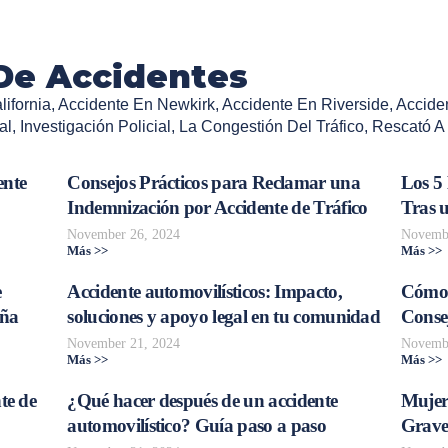
De Accidentes
ifornia
,
Accidente En Newkirk
,
Accidente En Riverside
,
Accide
al
,
Investigación Policial
,
La Congestión Del Tráfico
,
Rescató A
ente
Consejos Prácticos para Reclamar una
Los 5
Indemnización por Accidente de Tráfico
Tras 
November 26, 2024
Novembe
Más >>
Más >>
e
Accidente automovilísticos: Impacto,
Cómo 
aña
soluciones y apoyo legal en tu comunidad
Consej
November 21, 2024
Novembe
Más >>
Más >>
te de
¿Qué hacer después de un accidente
Mujer
automovilístico? Guía paso a paso
Grave