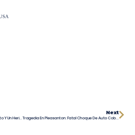
, USA
Next
Choque En Sutter County: Un Joven Muerto Y Un Herido Grave: Detalles Del Accidente
Tragedia En Pleasanton: Fatal Choque De Auto Cobra La Vida De Cuatro Miembros De Una Familia Indoamericana