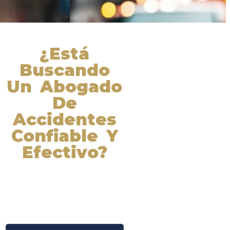
¿Está
Buscando
Un Abogado
De
Accidentes
Confiable Y
Efectivo?
Nuestros abogados experimentados
lucharán por sus derechos y
obtendrán la compensación que se
merece. ¡Actúe ahora y obtenga la
justicia que necesita! ¡Marque
nuestro número ahora!