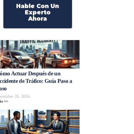
Hable Con Un
Experto
Ahora
ómo Actuar Después de un
ccidente de Tráfico: Guía Paso a
aso
vember 26, 2024
s >>