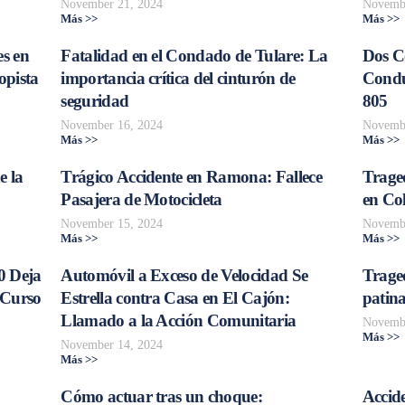
November 21, 2024
Novembe
Más >>
Más >>
s en
Fatalidad en el Condado de Tulare: La
Dos C
opista
importancia crítica del cinturón de
Conduc
seguridad
805
November 16, 2024
Novembe
Más >>
Más >>
e la
Trágico Accidente en Ramona: Fallece
Traged
Pasajera de Motocicleta
en Col
November 15, 2024
Novembe
Más >>
Más >>
0 Deja
Automóvil a Exceso de Velocidad Se
Trage
 Curso
Estrella contra Casa en El Cajón:
patina
Llamado a la Acción Comunitaria
Novembe
Más >>
November 14, 2024
Más >>
Cómo actuar tras un choque:
Accide