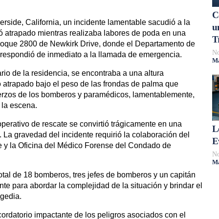
C
erside, California, un incidente lamentable sacudió a la
u
 atrapado mientras realizaba labores de poda en una
T
bloque 2800 de Newkirk Drive, donde el Departamento de
No
respondió de inmediato a la llamada de emergencia.
Má
tario de la residencia, se encontraba a una altura
atrapado bajo el peso de las frondas de palma que
uerzos de los bomberos y paramédicos, lamentablemente,
n la escena.
perativo de rescate se convirtió trágicamente en una
L
La gravedad del incidente requirió la colaboración del
E
e y la Oficina del Médico Forense del Condado de
No
Má
otal de 18 bomberos, tres jefes de bomberos y un capitán
te para abordar la complejidad de la situación y brindar el
gedia.
cordatorio impactante de los peligros asociados con el