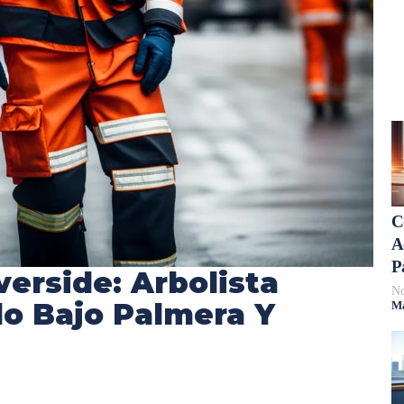
C
A
P
verside: Arbolista
No
o Bajo Palmera Y
Má