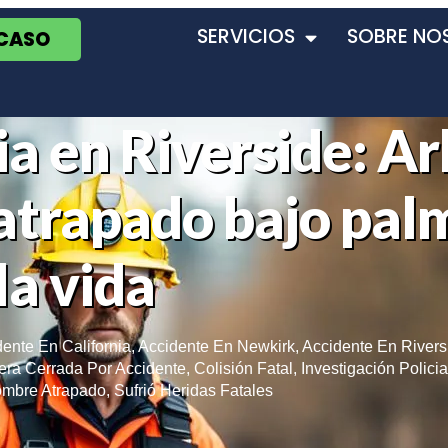
SERVICIOS
SOBRE NO
 CASO
a en Riverside: Ar
atrapado bajo pal
la vida
ente En California
,
Accidente En Newkirk
,
Accidente En Rivers
era Cerrada Por Accidente
,
Colisión Fatal
,
Investigación Policia
ombre Atrapado
,
Sufrió Heridas Fatales