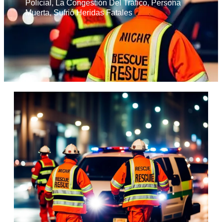
Policial
,
La Congestión Del Tráfico
,
Persona
Muerta
,
Sufrió Heridas Fatales