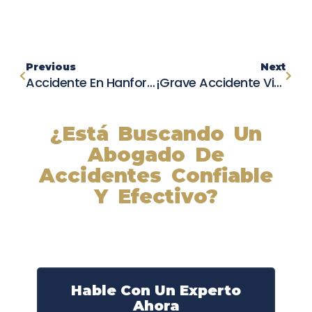
Previous
Next
Accidente En Hanford: Hombre Pierde La Vida Tras Ser Golpeado Por Un Vehículo
¡Grave Accidente Vial En San José Deja A Peatón En Estado Crítico!
¿Está Buscando Un
Abogado De
Accidentes Confiable
Y Efectivo?
Nuestros abogados experimentados lucharán por sus
derechos y obtendrán la compensación que se merece.
¡Actúe ahora y obtenga la justicia que necesita!
¡Marque nuestro número ahora!
Hable Con Un Experto
Ahora