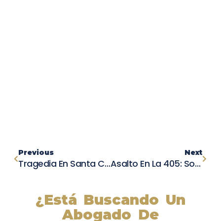
Previous
Next
Tragedia En Santa Cruz: Niño De 5 Años Apuñala A Su Hermano Gemelo Hasta La Muerte
Asalto En La 405: Sospechosos Realizan Colisión Fingida Y Despojan A Conductor
¿Está Buscando Un
Abogado De