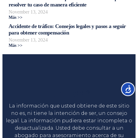
resolver tu caso de manera eficiente
November 13, 2024
Más >>
Accidente de tráfico: Consejos legales y pasos a seguir
para obtener compensación
November 13, 2024
Más >>
Accesib
Liga Legal®
La información que usted obtiene de este sitio
no es, ni tiene la intención de ser, un consejo
legal. La información pudiera estar incompleta o
desactualizada. Usted debe consultar a un
abogado para asesoramiento acerca de su