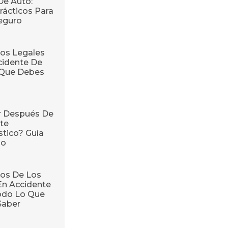
De Auto:
rácticos Para
eguro
os Legales
cidente De
o Que Debes
r Después De
te
stico? Guía
so
os De Los
En Accidente
odo Lo Que
Saber