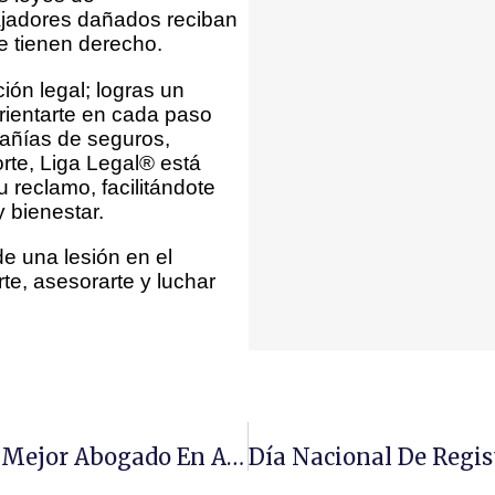
bajadores dañados reciban
e tienen derecho.
ón legal; logras un
rientarte en cada paso
añías de seguros,
rte, Liga Legal® está
 reclamo, facilitándote
y bienestar.
de una lesión en el
rte, asesorarte y luchar
Scott Warmuth Recibió La Designación De Mejor Abogado En Accidentes Del Valle De San Gabriel De 2020