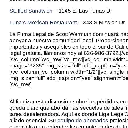
Stuffed Sandwich
– 1145 E. Las Tunas Dr
Luna’s Mexican Restaurant
– 343 S Mission Dr
La Firma Legal de Scott Warmuth continuará ha
apoyar a nuestra comunidad local. Proporcionam
importantes y asequibles en todo el sur de Calif
legal gratuita, llámenos hoy al 626-986-3792.[/
[/vc_column][/vc_row][vc_row][vc_column width
image=”3235″ img_size=”full” add_caption=”yes”
[/vc_column][vc_column width=”1/2″][vc_singl
img_size=”full” add_caption=”yes” alignment=”ce
[/vc_row]
Al finalizar esta discusión sobre las pérdidas en 
queda claro que abordar las secuelas de tales 
tarea desalentadora. Aquí es donde Liga Legal®
aliado esencial. Su
equipo de abogados
profesi
especializa en entender las complejidades de la