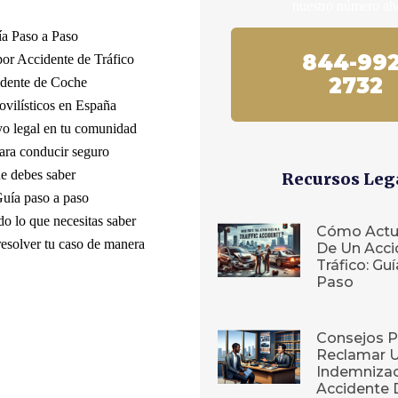
nuestro número ah
a Paso a Paso
844-992
or Accidente de Tráfico
2732
idente de Coche
vilísticos en España
yo legal en tu comunidad
ara conducir seguro
ue debes saber
Recursos Leg
Guía paso a paso
do lo que necesitas saber
Cómo Actu
esolver tu caso de manera
De Un Acci
Tráfico: Gu
Paso
Consejos P
Reclamar 
Indemnizac
Accidente 