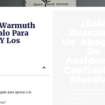
¿Est
t Warmuth
Busca
alo Para
Y Los
Un Abo
De
Accide
Confiab
Efecti
Nuestros abogados expe
galo para apoyar a la
lucharán por sus derechos y
compensación que se merece.
ivo?
y obtenga la justicia que nec