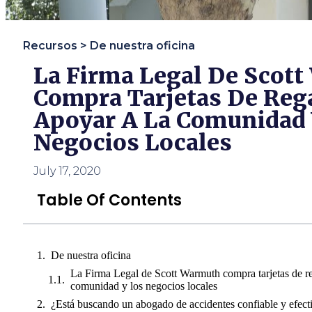
usando
un
lector
de
Recursos >
De nuestra oficina
pantalla;
La Firma Legal De Scot
Presione
Control-
Compra Tarjetas De Reg
F10
para
Apoyar A La Comunidad 
abrir
un
Negocios Locales
menú
de
accesibilidad.
July 17, 2020
Table Of Contents
De nuestra oficina
La Firma Legal de Scott Warmuth compra tarjetas de re
comunidad y los negocios locales
¿Está buscando un abogado de accidentes confiable y efect