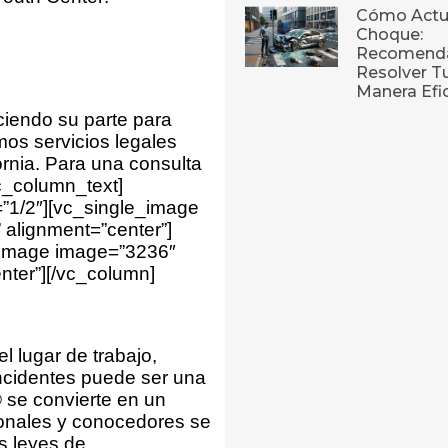
Cómo Actu
Choque:
Recomenda
Resolver T
Manera Efi
ciendo su parte para
os servicios legales
ornia. Para una consulta
vc_column_text]
=”1/2″][vc_single_image
 alignment=”center”]
e_image image=”3236″
nter”][/vc_column]
el lugar de trabajo,
incidentes puede ser una
 se convierte en un
onales y conocedores se
s leyes de