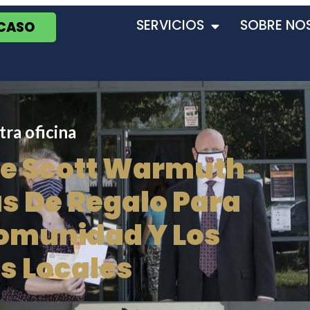
SERVICIOS
SOBRE NO
 CASO
ra oficina
De Scott Warmuth
s De Regalo Para
omunidad Y Los
s Locales