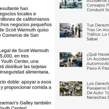
Accidente 
Consejos P
resultante han
Conducir S
egocios locales e
illones de californianos
muchos negocios pequeños
Tus Derech
 de Scott Warmuth quiso
Tras Un Ac
Tráfico: L
de Comercio de San
Saber
 Legal de Scott Warmuth
¿Qué Hace
$5,000, en tres
Un Acciden
n Youth Center, una
Automovilí
 distribuir las tarjetas
Paso A Pa
 inseguridad alimentaria.
to doble: apoyar a esos
Los Derech
 y proporcionar comida a
Pasajeros 
De Auto: T
Necesitas 
earman’s Galley también
Youth Center!