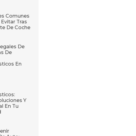
res Comunes
Evitar Tras
te De Coche
egales De
as De
sticos En
ticos:
oluciones Y
l En Tu
d
enir