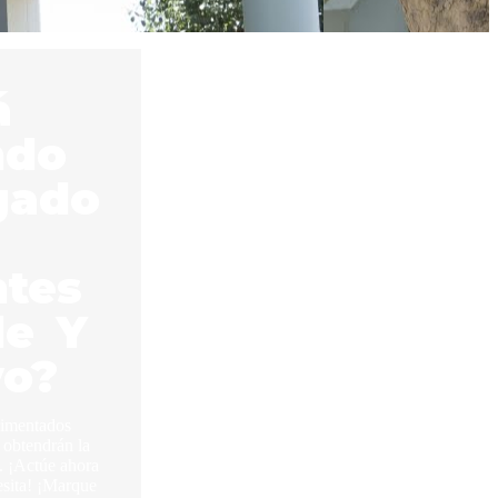
á
ndo
gado
ntes
le Y
vo?
rimentados
 obtendrán la
 ¡Actúe ahora
esita! ¡Marque