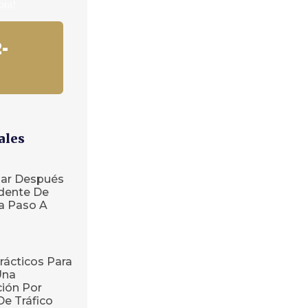
ora!
-
ales
ar Después
dente De
ía Paso A
rácticos Para
Una
ión Por
De Tráfico