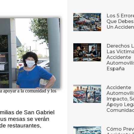
Los 5 Erro
Que Debes 
Un Acciden
Derechos L
Las Víctim
Accidente
Automovilí
España
Accidente
a apoyar a la comunidad y los
Automovilís
Impacto, S
Apoyo Lega
Comunida
milias de San Gabriel
 sus mesas se verán
 de restaurantes,
Cómo Prev