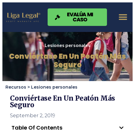
Nota:
este
sitio
EVALÚA MI
CASO
web
incluye
un
sistema
de
Lesiones personales
accesibilidad.
Conviértase En Un Peatón Más
Seguro
Recursos >
Lesiones personales
Conviértase En Un Peatón Más
Seguro
September 2, 2019
Table Of Contents