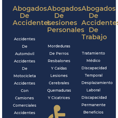
Abogados
Abogados
Abogados
De
De
De
Accidentes
Lesiones
Accidente
Personales
De
Trabajo
Accidentes
Mordeduras
De
Tratamiento
De Perros
Automóvil
Médico
Resbalones
Accidentes
Discapacidad
Y Caídas
De
Temporal
Lesiones
Motocicleta
Desplazamiento
Cerebrales
Accidentes
Laboral
Quemaduras
Con
Discapacidad
Y Cicatrices
Camiones
Permanente
Comerciales
Beneficios
Accidentes