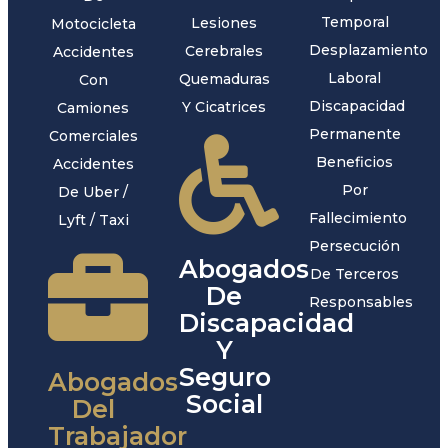
Temporal
Lesiones
Motocicleta
Desplazamiento
Cerebrales
Accidentes
Laboral
Quemaduras
Con
Discapacidad
Y Cicatrices
Camiones
Permanente
Comerciales
Beneficios
Accidentes
Por
De Uber /
Fallecimiento
Lyft / Taxi
Persecución
Abogados
De Terceros
De
Responsables
Discapacidad
Y
Seguro
Abogados
Social
Del
Trabajador