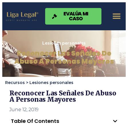
Nota:
este
sitio
EVALÚA MI
CASO
web
incluye
un
sistema
de
Lesiones personales
accesibilidad.
Reconocer Las Señales De
Abuso A Personas Mayores
Recursos >
Lesiones personales
Reconocer Las Señales De Abuso
A Personas Mayores
June 12, 2019
Table Of Contents