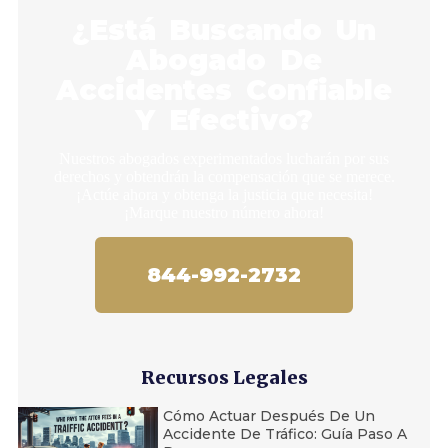
¿Está Buscando Un
Abogado De
Accidentes Confiable
Y Efectivo?
Nuestros abogados experimentados lucharán por sus
derechos y obtendrán la compensación que se merece.
¡Actúe ahora y obtenga la justicia que necesita!
¡Marque nuestro número ahora!
844-992-2732
Recursos Legales
Cómo Actuar Después De Un
Accidente De Tráfico: Guía Paso A