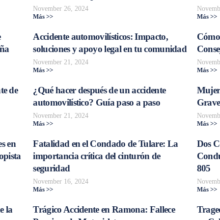
November 26, 2024
Novembe
Más >>
Más >>
e
Accidente automovilísticos: Impacto,
Cómo 
aña
soluciones y apoyo legal en tu comunidad
Consej
November 21, 2024
Novembe
Más >>
Más >>
te de
¿Qué hacer después de un accidente
Mujer
automovilístico? Guía paso a paso
Grave
November 21, 2024
Novembe
Más >>
Más >>
s en
Fatalidad en el Condado de Tulare: La
Dos C
opista
importancia crítica del cinturón de
Conduc
seguridad
805
November 16, 2024
Novembe
Más >>
Más >>
e la
Trágico Accidente en Ramona: Fallece
Traged