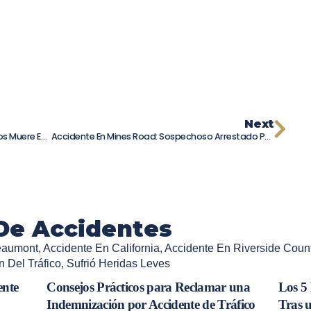
Next
Tragedia En San Pasqual: Joven De 19 Años Muere En Impactante Choque De Vehículos
Accidente En Mines Road: Sospechoso Arrestado Por Conducir Bajo Los Efectos Del Alcohol
De Accidentes
eaumont
,
Accidente En California
,
Accidente En Riverside Coun
 Del Tráfico
,
Sufrió Heridas Leves
ente
Consejos Prácticos para Reclamar una
Los 5
Indemnización por Accidente de Tráfico
Tras 