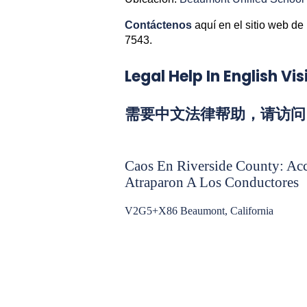
Contáctenos
aquí en el sitio web de
7543.
Legal Help In English V
需要中文法律帮助，请访问 Chi
Caos En Riverside County: Acc
Atraparon A Los Conductores
V2G5+X86 Beaumont, California