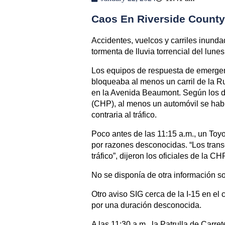
Caos En Riverside County
Accidentes, vuelcos y carriles inunda
tormenta de lluvia torrencial del lune
Los equipos de respuesta de emergenc
bloqueaba al menos un carril de la R
en la Avenida Beaumont. Según los de
(CHP), al menos un automóvil se habí
contraria al tráfico.
Poco antes de las 11:15 a.m., un Toy
por razones desconocidas. “Los transe
tráfico”, dijeron los oficiales de la C
No se disponía de otra información s
Otro aviso SIG cerca de la I-15 en el 
por una duración desconocida.
A las 11:30 a.m., la Patrulla de Carre