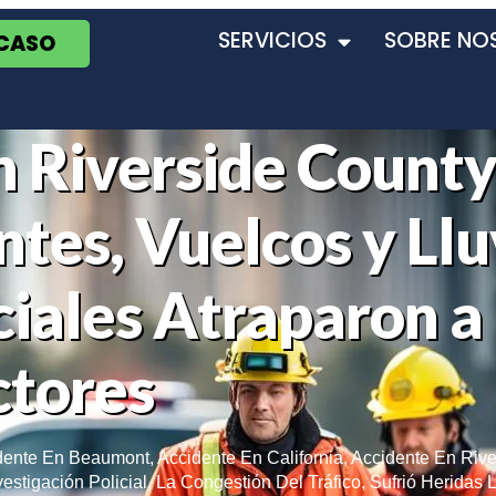
SERVICIOS
SOBRE NO
 CASO
n Riverside County
tes, Vuelcos y Llu
iales Atraparon a 
tores
dente En Beaumont
,
Accidente En California
,
Accidente En Rive
vestigación Policial
,
La Congestión Del Tráfico
,
Sufrió Heridas 