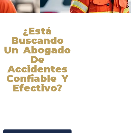
¿Está
Buscando
Un Abogado
De
Accidentes
Confiable Y
Efectivo?
Nuestros abogados experimentados
lucharán por sus derechos y
obtendrán la compensación que se
merece. ¡Actúe ahora y obtenga la
justicia que necesita! ¡Marque
nuestro número ahora!