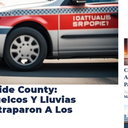
C
A
P
ide County:
No
elcos Y Lluvias
Má
traparon A Los