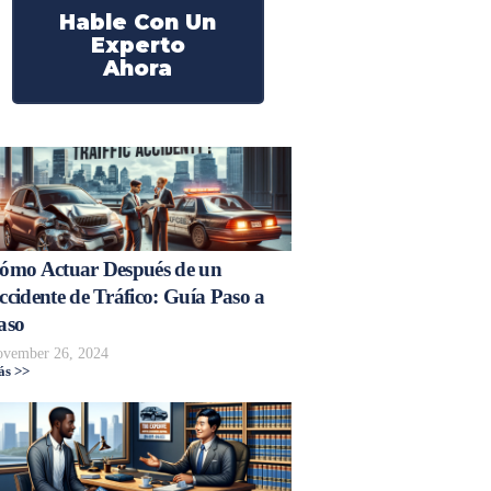
Hable Con Un
Experto
Ahora
ómo Actuar Después de un
ccidente de Tráfico: Guía Paso a
aso
vember 26, 2024
s >>