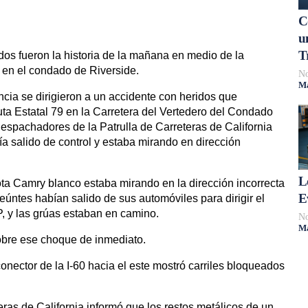
C
u
T
dos fueron la historia de la mañana en medio de la
s en el condado de Riverside.
No
Má
ia se dirigieron a un accidente con heridos que
uta Estatal 79 en la Carretera del Vertedero del Condado
spachadores de la Patrulla de Carreteras de California
a salido de control y estaba mirando en dirección
L
ota Camry blanco estaba mirando en la dirección incorrecta
E
úntes habían salido de sus automóviles para dirigir el
HP, y las grúas estaban en camino.
No
Má
obre ese choque de inmediato.
conector de la I-60 hacia el este mostró carriles bloqueados
teras de California informó que los restos metálicos de un