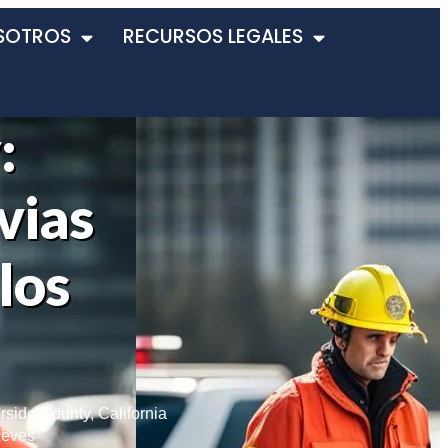
SOTROS
RECURSOS LEGALES
:
vias
los
rside County
,
California
Leves