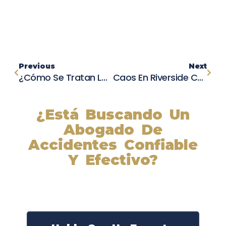
Previous
Next
¿Cómo Se Tratan Las Lesiones Por Accidentes?
Caos En Riverside County: Accidentes, Vuelcos Y Lluvias Torrenciales Atraparon A Los Conductores
¿Está Buscando Un
Abogado De
Accidentes Confiable
Y Efectivo?
Nuestros abogados experimentados lucharán por sus
derechos y obtendrán la compensación que se merece.
¡Actúe ahora y obtenga la justicia que necesita!
¡Marque nuestro número ahora!