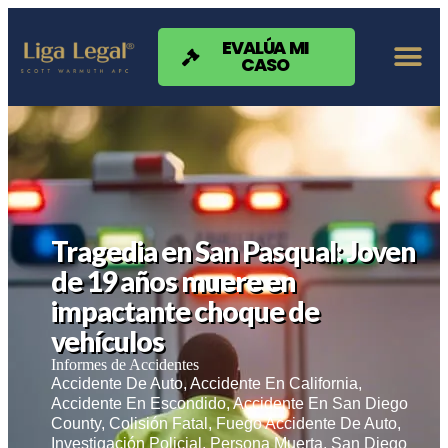
Nota:
este
sitio
EVALÚA MI
CASO
web
incluye
un
sistema
de
accesibilidad.
Tragedia en San Pasqual: Joven
de 19 años muere en
impactante choque de
vehículos
Informes de Accidentes
Accidente De Auto
,
Accidente En California
,
Accidente En Escondido
,
Accidente En San Diego
County
,
Colisión Fatal
,
Fuego Accidente De Auto
,
Investigación Policial
,
Persona Muerta
,
San Diego