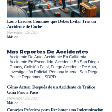
Los 5 Errores Comunes que Debes Evitar Tras un
Accidente de Coche
November 26, 2024
Más >>
Mas Reportes De Accidentes
Accidente De Auto
,
Accidente En California
,
Accidente En Escondido
,
Accidente En San Diego
County
,
Colisión Fatal
,
Fuego Accidente De Auto
,
Investigación Policial
,
Persona Muerta
,
San Diego
Police Department
,
SDPD
Cómo Actuar Después de un Accidente de Tráfico:
Guía Paso a Paso
November 26, 2024
Más >>
Consejos Prácticos para Reclamar una Indemnización