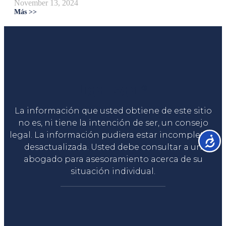
November 13, 2024
Más >>
Liga Legal®
La información que usted obtiene de este sitio
no es, ni tiene la intención de ser, un consejo
legal. La información pudiera estar incompleta o
Accesib
desactualizada. Usted debe consultar a un
abogado para asesoramiento acerca de su
situación individual.