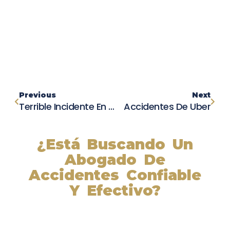
Previous
Next
Terrible Incidente En Marina: Conductor Se Da A La Fuga Tras Choque Y Amenaza A La Policía
Accidentes De Uber
¿Está Buscando Un
Abogado De
Accidentes Confiable
Y Efectivo?
Nuestros abogados experimentados lucharán por sus
derechos y obtendrán la compensación que se merece.
¡Actúe ahora y obtenga la justicia que necesita!